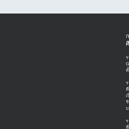
ศ
ร
G
ท
ร
ที่
เ
ร
บ
ร
ที่