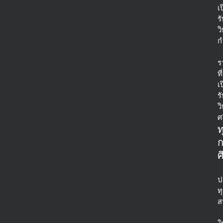
เ
ร
ว
ก
ร
ที่
เ
ร
ว
ศ
ท
ศ
ป
ท
ส