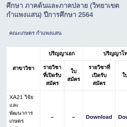
ศึกษา ภาคต้นและภาคปลาย (วิทยาเขต
กำแพงแสน) ปีการศึกษา 2564
คณะเกษตร กำแพงแสน
ปริญญาเอก
ปริญญาโ
รายวิชา
รายวิชาที่
สาขาวิชา
ใบ
ที่เปิดรับ
เปิดรับ
ใ
สมัคร
สมัคร
สมัคร
XA21 วิจัย
และ
พัฒนาการ
–
–
Download
Do
เกษตร