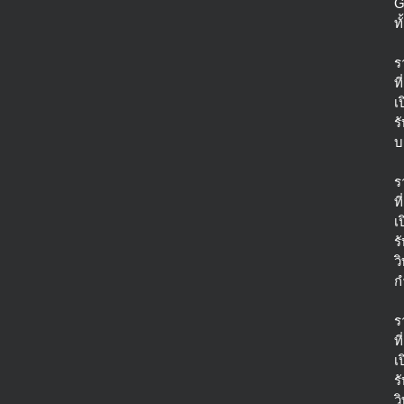
G
ท
ร
ที่
เ
ร
บ
ร
ที่
เ
ร
ว
ก
ร
ที่
เ
ร
ว