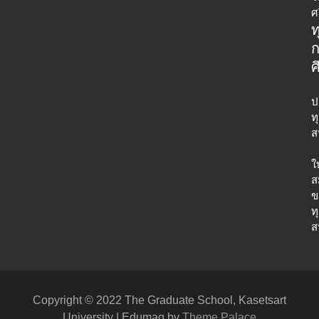
ศ
ท
ศ
ป
ท
ส
ใ
ส
ข
ท
ส
Copyright © 2022
The Graduate School, Kasetsart
University
|
Edumag by
Theme Palace