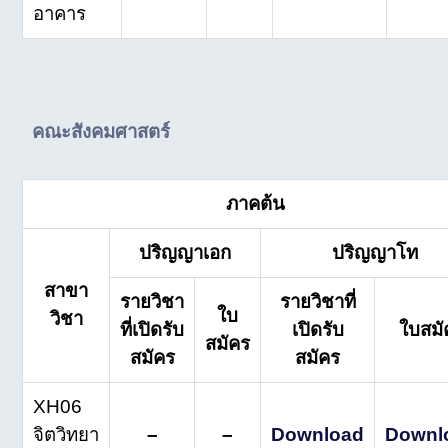
อาคาร
คณะสังคมศาสตร์
ภาคต้น
ปริญญาเอก
ปริญญาโท
สาขา
รายวิชา
รายวิชาที่
ใบ
วิชา
ที่เปิดรับ
เปิดรับ
ใบสมั
สมัคร
สมัคร
สมัคร
XH06
จิตวิทยา
–
–
Download
Downl