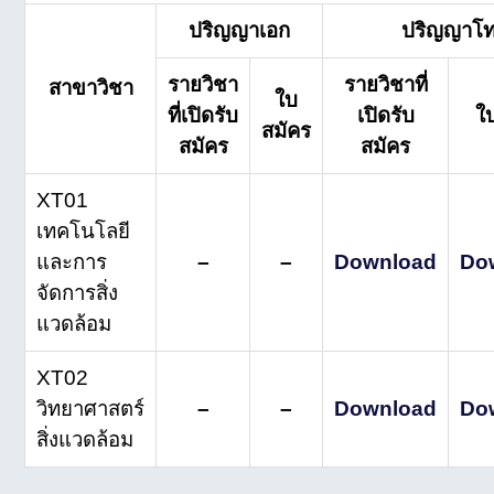
ปริญญาเอก
ปริญญาโ
รายวิชา
รายวิชาที่
สาขาวิชา
ใบ
ที่เปิดรับ
เปิดรับ
ใ
สมัคร
สมัคร
สมัคร
XT01
เทคโนโลยี
และการ
–
–
Download
Do
จัดการสิ่ง
แวดล้อม
XT02
วิทยาศาสตร์
–
–
Download
Do
สิ่งแวดล้อม