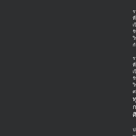
ร
ที่
เ
ร
ว
ก
ร
ที่
เ
ร
ว
ศ
ท
ศ
ป