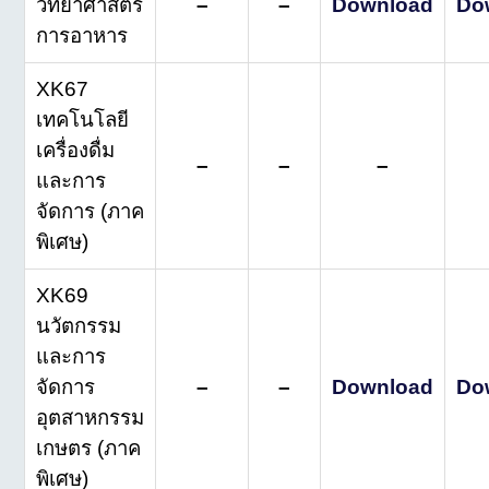
วิทยาศาสตร์
–
–
Download
Do
การอาหาร
XK67
เทคโนโลยี
เครื่องดื่ม
–
–
–
และการ
จัดการ (ภาค
พิเศษ)
XK69
นวัตกรรม
และการ
จัดการ
–
–
Download
Do
อุตสาหกรรม
เกษตร (ภาค
พิเศษ)