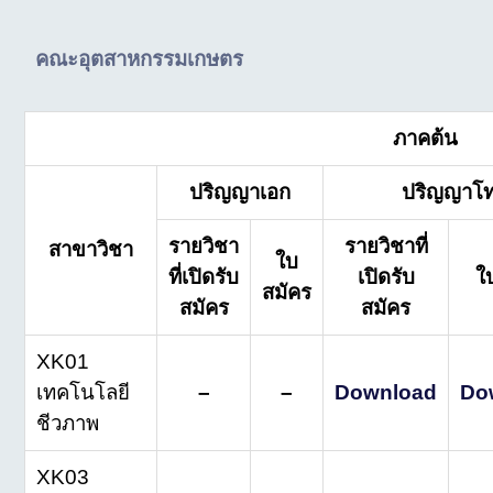
คณะอุตสาหกรรมเกษตร
ภาคต้น
ปริญญาเอก
ปริญญาโ
รายวิชา
รายวิชาที่
สาขาวิชา
ใบ
ที่เปิดรับ
เปิดรับ
ใ
สมัคร
สมัคร
สมัคร
XK01
เทคโนโลยี
–
–
Download
Do
ชีวภาพ
XK03