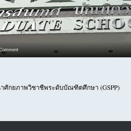
on
 Comment
โครงการ
จัดการ
เรียน
การ
สอน
าศักยภาพวิชาชีพระดับบัณฑิตศึกษา (GSPP)
เพื่อ
พัฒนา
ศักยภาพ
วิชาชีพ
ระดับ
บัณฑิต
ศึกษา