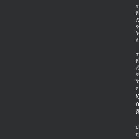
ร
ที่
เ
ร
ว
ก
ร
ที่
เ
ร
ว
ศ
ท
ศ
ป
ท