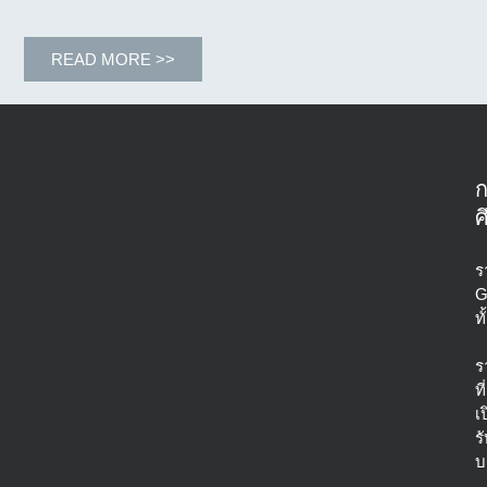
READ MORE >>
ศ
ร
G
ท
ร
ที่
เ
ร
บ