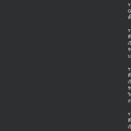
ร
G
ท
ร
ที่
เ
ร
บ
ร
ที่
เ
ร
ว
ก
ร
ที่
เ