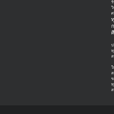
ร
ว
ศ
ท
ศ
ป
ท
ส
ใ
ส
ข
ท
ส