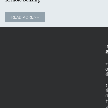
READ MORE >>
ศ
ร
G
ท
ร
ที่
เ
ร
บ