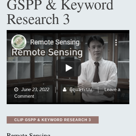
GSPP & Keyword
Research 3
June 23, 2022
ผู้ดูแลระบบ
Leave a
on
Comment
Remote
Sensing
Categories
CLIP GSPP & KEYWORD RESEARCH 3
Remote Sensing