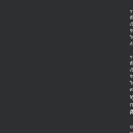
ร
ที่
เ
ร
ว
ก
ร
ที่
เ
ร
ว
ศ
ท
ศ
ป