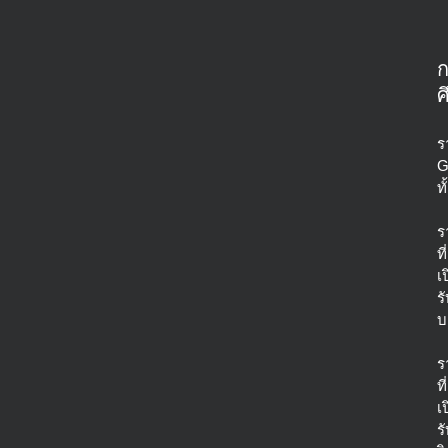
ศ
ร
G
ท
ร
ที่
เ
ร
บ
ร
ที่
เ
ร