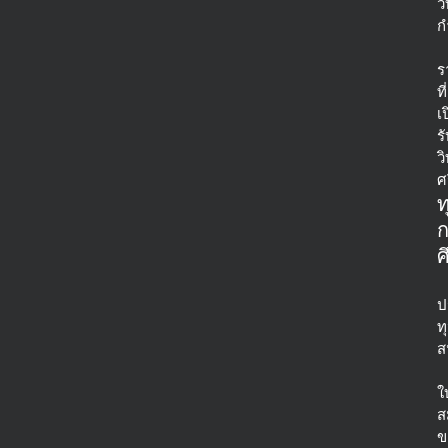
ว
ก
ร
ที่
เ
ร
ว
ศ
ท
ศ
ป
ท
ส
ใ
ส
ข