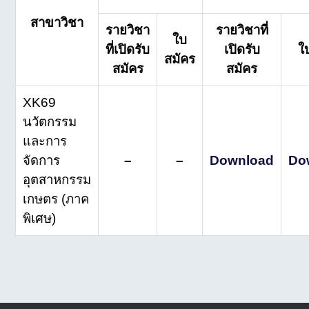
สาขาวิชา
รายวิชา
รายวิชาที่
ใบ
ที่เปิดรับ
เปิดรับ
ใ
สมัคร
สมัคร
สมัคร
XK69
นวัตกรรม
และการ
จัดการ
–
–
Download
Do
อุตสาหกรรม
เกษตร (ภาค
พิเศษ)