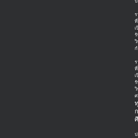
บ
ร
ที่
เ
ร
ว
ก
ร
ที่
เ
ร
ว
ศ
ท
ศ
ป