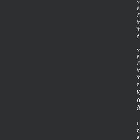
ร
ที่
เ
ร
ว
ก
ร
ที่
เ
ร
ว
ศ
ท
ศ
ป
ท
ส