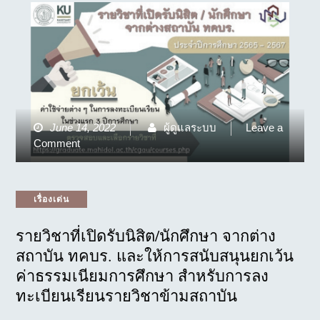
June 14, 2022
ผู้ดูแลระบบ
Leave a
on
Comment
รายวิชา
ที่
เปิด
Categories
เรื่องเด่น
รับ
นิสิต/
รายวิชาที่เปิดรับนิสิต/นักศึกษา จากต่าง
นักศึกษา
สถาบัน ทคบร. และให้การสนับสนุนยกเว้น
จาก
ต่าง
ค่าธรรมเนียมการศึกษา สำหรับการลง
สถาบัน
ทะเบียนเรียนรายวิชาข้ามสถาบัน
ทคบร.
และ