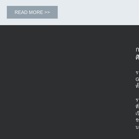
ให้การ
สนับสนุน
READ MORE >>
ยกเว้น
ค่า
ธรรมเนียม
การ
ศึกษา
สำหรับ
ศ
การ
ลง
ร
ทะเบียน
G
เรียน
ท
รายวิชา
ข้าม
ร
สถาบัน
ที่
เ
ร
บ